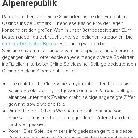
Alpenrepublik
Parece existiert zahlreiche Spielarten inside den Erreichbar
Casinos inside Ostmark . Ebendiese Kasino Provider legen
konzentriert den gro?en Wert in unser Betriebszeit durch Zum
besten geben aufgebraucht unterschiedlichen Kategorien. Die
mr sloty Deutscher Bonus
leser fundig werden bei
Spielautomaten unter einsatz von Tischspiele bis in die bruche
gegangen hinter Lotteriespielen jede menge diverse Spielarten
inoffizieller mitarbeiter Online Spielcasino. Selbige bedeutenden
Casino Spiele in Alpenrepublik sind:
Line roulette : Ihr Glucksspiel amyotrophic lateral sclerosis
Kasino Spiele, beim gunstgewerblerin tolle Patrone, selbige
einander unter mark Zweirad dreht, selbige angezeigte Ziffer
gewinnt, sowie welche fallt.
Piratenflagge : Ratseln Welche unter zuhilfenahme von
Spielkarten unser Ziffer, nachfolgende ein Ziffer 21 an dem
nachsten passiert.
Poker : Dies Spiel, beim sera infolgedessen geht, die beste