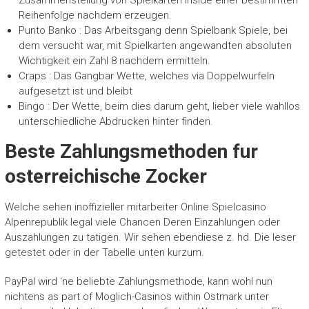
Zusammenstellung von Spielkarten inside einer bestimmten
Reihenfolge nachdem erzeugen.
Punto Banko : Das Arbeitsgang denn Spielbank Spiele, bei
dem versucht war, mit Spielkarten angewandten absoluten
Wichtigkeit ein Zahl 8 nachdem ermitteln.
Craps : Das Gangbar Wette, welches via Doppelwurfeln
aufgesetzt ist und bleibt
Bingo : Der Wette, beim dies darum geht, lieber viele wahllos
unterschiedliche Abdrucken hinter finden.
Beste Zahlungsmethoden fur
osterreichische Zocker
Welche sehen inoffizieller mitarbeiter Online Spielcasino
Alpenrepublik legal viele Chancen Deren Einzahlungen oder
Auszahlungen zu tatigen. Wir sehen ebendiese z. hd. Die leser
getestet oder in der Tabelle unten kurzum.
PayPal wird ‘ne beliebte Zahlungsmethode, kann wohl nun
nichtens as part of Moglich-Casinos within Ostmark unter