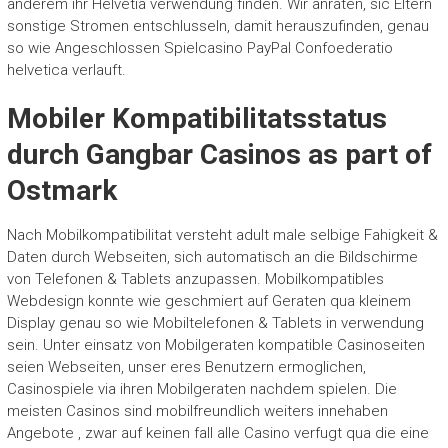
anderem ihr Helvetia verwendung finden. Wir anraten, sic Eltern
sonstige Stromen entschlusseln, damit herauszufinden, genau
so wie Angeschlossen Spielcasino PayPal Confoederatio
helvetica verlauft.
Mobiler Kompatibilitatsstatus
durch Gangbar Casinos as part of
Ostmark
Nach Mobilkompatibilitat versteht adult male selbige Fahigkeit &
Daten durch Webseiten, sich automatisch an die Bildschirme
von Telefonen & Tablets anzupassen. Mobilkompatibles
Webdesign konnte wie geschmiert auf Geraten qua kleinem
Display genau so wie Mobiltelefonen & Tablets in verwendung
sein. Unter einsatz von Mobilgeraten kompatible Casinoseiten
seien Webseiten, unser eres Benutzern ermoglichen,
Casinospiele via ihren Mobilgeraten nachdem spielen. Die
meisten Casinos sind mobilfreundlich weiters innehaben
Angebote , zwar auf keinen fall alle Casino verfugt qua die eine