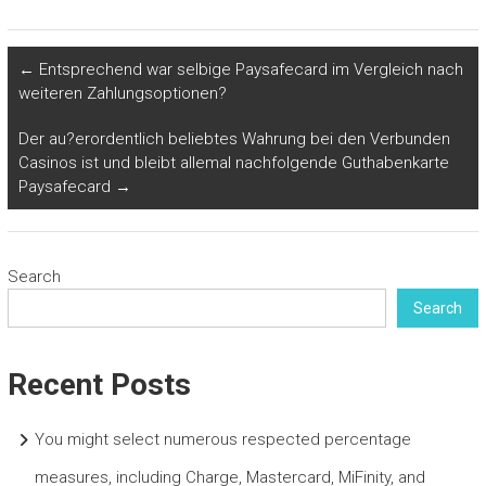
←
Entsprechend war selbige Paysafecard im Vergleich nach
weiteren Zahlungsoptionen?
Der au?erordentlich beliebtes Wahrung bei den Verbunden
Casinos ist und bleibt allemal nachfolgende Guthabenkarte
Paysafecard
→
Search
Search
Recent Posts
You might select numerous respected percentage
measures, including Charge, Mastercard, MiFinity, and