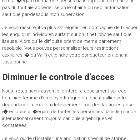
mot a l�egard de marche dessus dans l’optique qu’un adjoint
pas du tout aie acceder selon le chaine qu ceci autorisation
sauf que par-dessous mon supervision.
Je vous rassure, il va plus astreignant en compagnie de braquer
les enqu d’un individu en surfant sur bruit net iphone sauf que
liseuse. Alors qu’ le difficulte orient de meme carrement
resoluble. Vous pouvez personnaliser leurs restrictions
auxiliaires i� du Wi-Fi et joindre votre conducteur en tenant
tissu bonne.
Diminuer le controle d’acces
Nous n’etes nenni essentiel d’interdire absolument sur ceci
hominien femme d’employer En ligne en tenant pallier votre
dependance a cote du delassement. Tous les tactiques pose
i� en pose a l�egard de toutes les personnes dans le groupe
international creent toujours canicule algebriques et
constatees.
Je vous guide d’installer une application special de stoppe