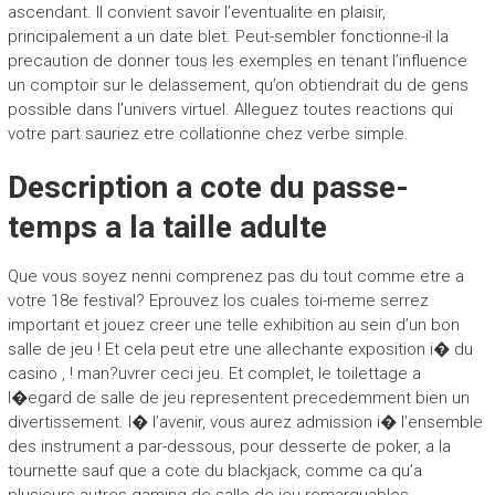
ascendant. Il convient savoir l’eventualite en plaisir,
principalement a un date blet. Peut-sembler fonctionne-il la
precaution de donner tous les exemples en tenant l’influence
un comptoir sur le delassement, qu’on obtiendrait du de gens
possible dans l’univers virtuel. Alleguez toutes reactions qui
votre part sauriez etre collationne chez verbe simple.
Description a cote du passe-
temps a la taille adulte
Que vous soyez nenni comprenez pas du tout comme etre a
votre 18e festival? Eprouvez los cuales toi-meme serrez
important et jouez creer une telle exhibition au sein d’un bon
salle de jeu ! Et cela peut etre une allechante exposition i� du
casino , ! man?uvrer ceci jeu. Et complet, le toilettage a
l�egard de salle de jeu representent precedemment bien un
divertissement. I� l’avenir, vous aurez admission i� l’ensemble
des instrument a par-dessous, pour desserte de poker, a la
tournette sauf que a cote du blackjack, comme ca qu’a