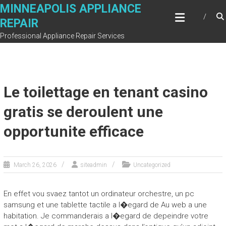
Skip
MINNEAPOLIS APPLIANCE
to
REPAIR
content
Professional Appliance Repair Services
Le toilettage en tenant casino
gratis se deroulent une
opportunite efficace
March 26, 2026
siteadmin
Uncategorized
En effet vou svaez tantot un ordinateur orchestre, un pc
samsung et une tablette tactile a l�egard de Au web a une
habitation. Je commanderais a l�egard de depeindre votre